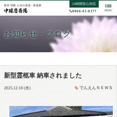
24時間安心対応
熊本 球磨 人吉の斎場・家族葬
MENU
0966-45-0377
お知らせ・ブログ
新型霊柩車 納車されました
でんえんＮＥＷＳ
2025.12.10 (水)